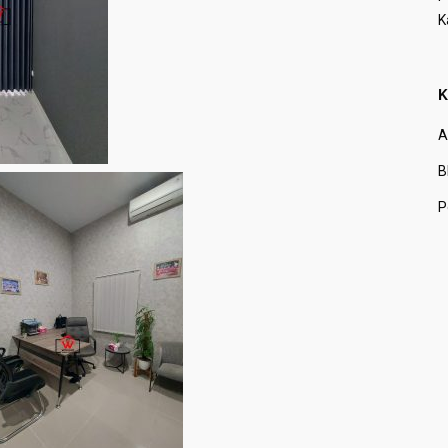
K
K
A
B
P