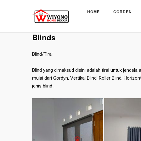
Skip
to
HOME
GORDEN
content
Beranda
»
Blinds
Blinds
Blind/Tirai
Blind yang dimaksud disini adalah tirai untuk jendela
mulai dari Gordyn, Vertikal Blind, Roller Blind, Hori
jenis blind :