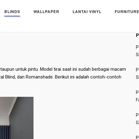
BLINDS
WALLPAPER
LANTAI VINYL
FURNITURE
P
P
S
 ataupun untuk pintu. Model tirai saat ini sudah berbagai macam
P
zontal Blind, dan Romanshade. Berikut ini adalah contoh-contoh
S
P
F
P
G
P