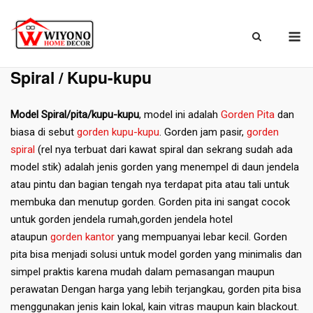
Skip
to
M
content
Beranda
»
Gorden
»
Spiral / Kupu-kupu
Spiral / Kupu-kupu
Model Spiral/pita/kupu-kupu
, model ini adalah
Gorden Pita
dan
biasa di sebut
gorden kupu-kupu
. Gorden jam pasir,
gorden
spiral
(rel nya terbuat dari kawat spiral dan sekrang sudah ada
model stik) adalah jenis gorden yang menempel di daun jendela
atau pintu dan bagian tengah nya terdapat pita atau tali untuk
membuka dan menutup gorden. Gorden pita ini sangat cocok
untuk gorden jendela rumah,gorden jendela hotel
ataupun
gorden kantor
yang mempuanyai lebar kecil. Gorden
pita bisa menjadi solusi untuk model gorden yang minimalis dan
simpel praktis karena mudah dalam pemasangan maupun
perawatan Dengan harga yang lebih terjangkau, gorden pita bisa
menggunakan jenis kain lokal, kain vitras maupun kain blackout.