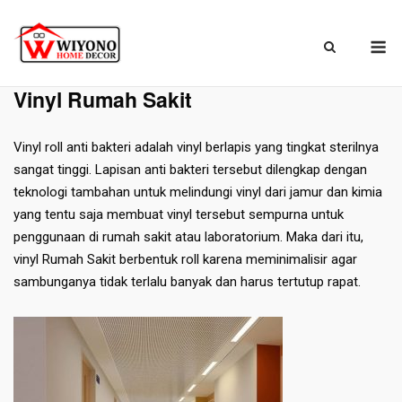
Skip
to
M
content
Beranda
»
Lantai Vinyl
»
Vinyl Rumah Sakit
Vinyl Rumah Sakit
Vinyl roll anti bakteri adalah vinyl berlapis yang tingkat sterilnya
sangat tinggi. Lapisan anti bakteri tersebut dilengkap dengan
teknologi tambahan untuk melindungi vinyl dari jamur dan kimia
yang tentu saja membuat vinyl tersebut sempurna untuk
penggunaan di rumah sakit atau laboratorium. Maka dari itu,
vinyl Rumah Sakit berbentuk roll karena meminimalisir agar
sambunganya tidak terlalu banyak dan harus tertutup rapat.