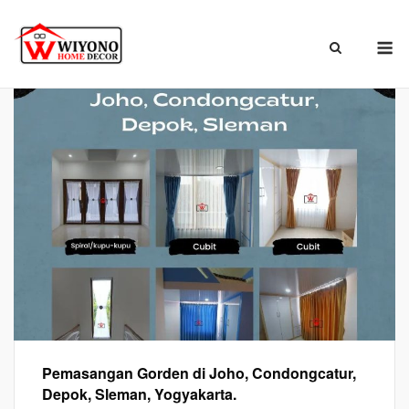
Skip
to
M
content
Beranda
»
Blog
Pemasangan Gorden di Joho, Condongcatur,
Depok, Sleman, Yogyakarta.