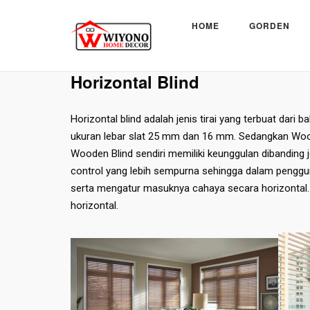
Skip
to
HOME
GORDEN
content
Beranda
»
Blinds
»
Horizontal Blind
Horizontal Blind
Horizontal blind adalah jenis tirai yang terbuat dari b
ukuran lebar slat 25 mm dan 16 mm. Sedangkan Woode
Wooden Blind sendiri memiliki keunggulan dibanding jen
control yang lebih sempurna sehingga dalam pengg
serta mengatur masuknya cahaya secara horizontal. B
horizontal.