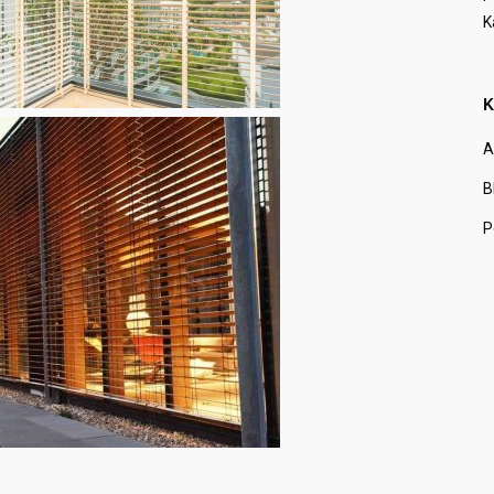
K
K
A
B
P