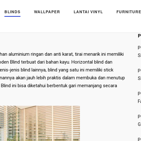
BLINDS
WALLPAPER
LANTAI VINYL
FURNITURE
P
P
ahan aluminium ringan dan anti karat, tirai menarik ini memiliki
S
n Blind terbuat dari bahan kayu. Horizontal blind dan
is-jenis blind lainnya, blind yang satu ini memiliki stick
P
unannya akan jauh lebih praktis dalam membuka dan menutup
S
lind ini bisa diketahui berbentuk gari memanjang secara
P
F
P
G
P