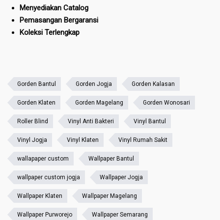
Menyediakan Catalog
Pemasangan Bergaransi
Koleksi Terlengkap
Gorden Bantul
Gorden Jogja
Gorden Kalasan
Gorden Klaten
Gorden Magelang
Gorden Wonosari
Roller Blind
Vinyl Anti Bakteri
Vinyl Bantul
Vinyl Jogja
Vinyl Klaten
Vinyl Rumah Sakit
wallapaper custom
Wallpaper Bantul
wallpaper custom jogja
Wallpaper Jogja
Wallpaper Klaten
Wallpaper Magelang
Wallpaper Purworejo
Wallpaper Semarang