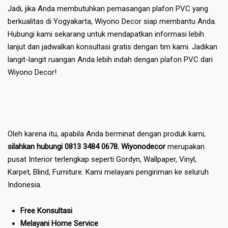
Jadi, jika Anda membutuhkan pemasangan plafon PVC yang
berkualitas di Yogyakarta, Wiyono Decor siap membantu Anda.
Hubungi kami sekarang untuk mendapatkan informasi lebih
lanjut dan jadwalkan konsultasi gratis dengan tim kami. Jadikan
langit-langit ruangan Anda lebih indah dengan plafon PVC dari
Wiyono Decor!
Oleh karena itu, apabila Anda berminat dengan produk kami,
silahkan hubungi 0813 3484 0678. Wiyonodecor
merupakan
pusat Interior terlengkap seperti Gordyn, Wallpaper, Vinyl,
Karpet, Blind, Furniture. Kami melayani pengiriman ke seluruh
Indonesia.
Free Konsultasi
Melayani Home Service