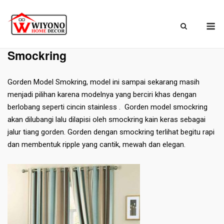
Skip
to
M
content
Beranda
»
Gorden
»
Smockring
Smockring
Gorden Model Smokring, model ini sampai sekarang masih
menjadi pilihan karena modelnya yang berciri khas dengan
berlobang seperti cincin stainless . Gorden model smockring
akan dilubangi lalu dilapisi oleh smockring kain keras sebagai
jalur tiang gorden. Gorden dengan smockring terlihat begitu rapi
dan membentuk ripple yang cantik, mewah dan elegan.