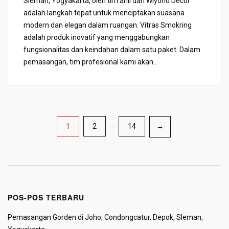
Sleman, Yogyakarta, oleh tim ahli dari Wiyono Decor
adalah langkah tepat untuk menciptakan suasana
modern dan elegan dalam ruangan. Vitras Smokring
adalah produk inovatif yang menggabungkan
fungsionalitas dan keindahan dalam satu paket. Dalam
pemasangan, tim profesional kami akan...
Paginasi
1
2
…
14
→
pos
POS-POS TERBARU
Pemasangan Gorden di Joho, Condongcatur, Depok, Sleman,