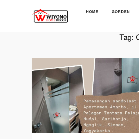
Skip
to
HOME
GORDEN
content
Beranda
»
Gorden Solo
Tag: