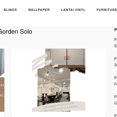
BLINDS
WALLPAPER
LANTAI VINYL
FURNITURE
Gorden Solo
P
P
S
P
S
P
F
P
G
P