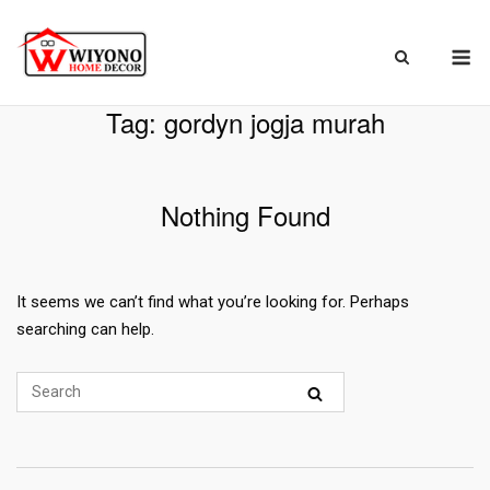
Skip
to
M
content
Beranda
»
gordyn jogja murah
Tag:
gordyn jogja murah
Nothing Found
It seems we can’t find what you’re looking for. Perhaps
searching can help.