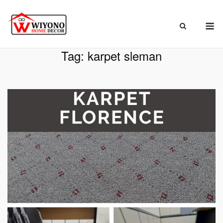
Skip
to
M
content
Beranda
»
karpet sleman
Tag:
karpet sleman