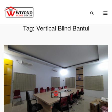
Skip
to
M
content
Beranda
»
Vertical Blind Bantul
Tag:
Vertical Blind Bantul