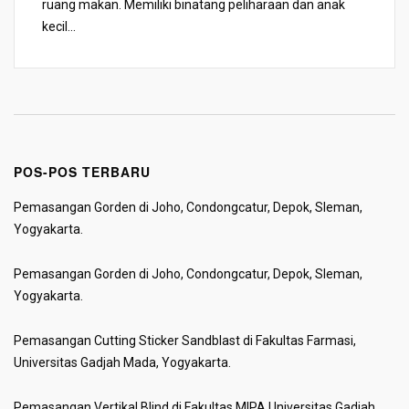
ruang makan. Memiliki binatang peliharaan dan anak
kecil...
POS-POS TERBARU
Pemasangan Gorden di Joho, Condongcatur, Depok, Sleman,
Yogyakarta.
Pemasangan Gorden di Joho, Condongcatur, Depok, Sleman,
Yogyakarta.
Pemasangan Cutting Sticker Sandblast di Fakultas Farmasi,
Universitas Gadjah Mada, Yogyakarta.
Pemasangan Vertikal Blind di Fakultas MIPA Universitas Gadjah