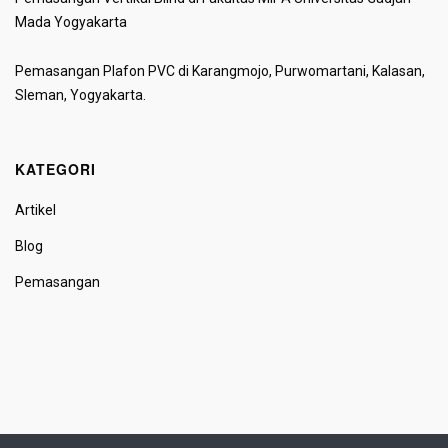
Mada Yogyakarta
Pemasangan Plafon PVC di Karangmojo, Purwomartani, Kalasan,
Sleman, Yogyakarta.
KATEGORI
Artikel
Blog
Pemasangan