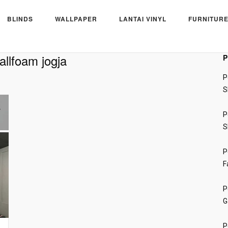
BLINDS
WALLPAPER
LANTAI VINYL
FURNITURE
allfoam jogja
P
P
S
P
S
P
F
P
G
P