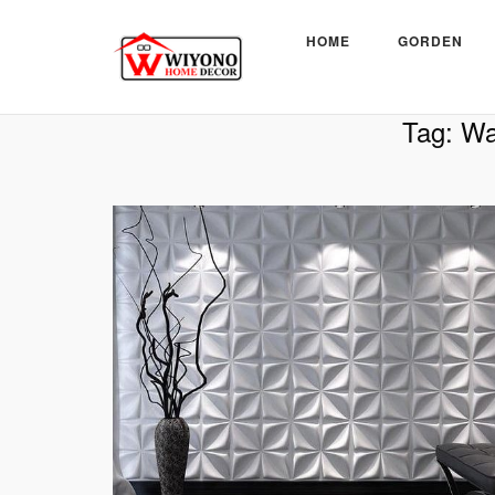
Skip
to
HOME
GORDEN
content
Beranda
»
Wallpanel Klaten
Tag:
Wa