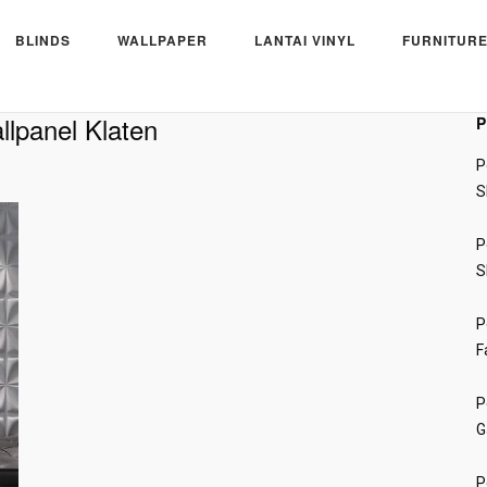
BLINDS
WALLPAPER
LANTAI VINYL
FURNITURE
llpanel Klaten
P
P
S
P
S
P
F
P
G
P