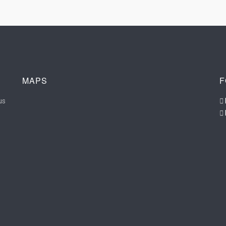
MAPS
F
us