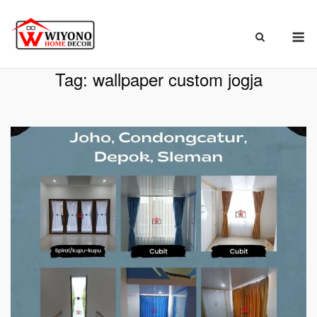
Skip
to
M
content
Beranda
»
wallpaper custom jogja
Tag:
wallpaper custom jogja