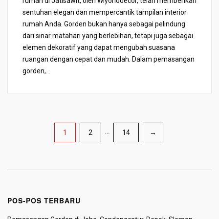
rumah di Jatisawit, oleh Wiyonodecor, telah memberikan
sentuhan elegan dan mempercantik tampilan interior
rumah Anda. Gorden bukan hanya sebagai pelindung
dari sinar matahari yang berlebihan, tetapi juga sebagai
elemen dekoratif yang dapat mengubah suasana
ruangan dengan cepat dan mudah. Dalam pemasangan
gorden,...
Paginasi
1
2
…
14
→
pos
POS-POS TERBARU