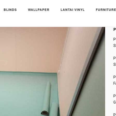
BLINDS
WALLPAPER
LANTAI VINYL
FURNITURE
akit Sragen, Jawa Tengah
P
P
S
P
S
P
F
P
G
P