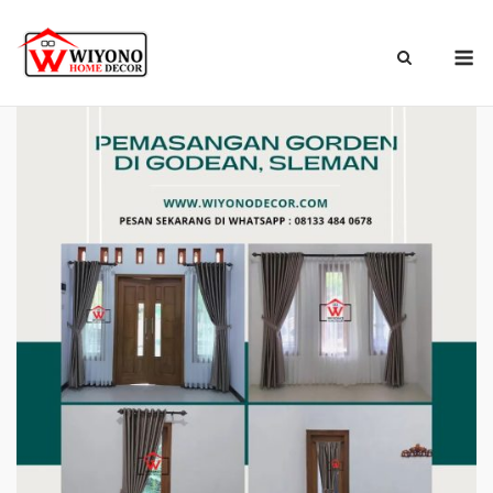
Skip
to
M
content
Beranda
»
Blog
»
Pemasangan Gorden di Godean, Sleman, Yogyakarta.