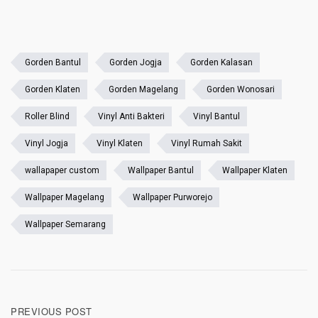
Gorden Bantul
Gorden Jogja
Gorden Kalasan
Gorden Klaten
Gorden Magelang
Gorden Wonosari
Roller Blind
Vinyl Anti Bakteri
Vinyl Bantul
Vinyl Jogja
Vinyl Klaten
Vinyl Rumah Sakit
wallapaper custom
Wallpaper Bantul
Wallpaper Klaten
Wallpaper Magelang
Wallpaper Purworejo
Wallpaper Semarang
Post
PREVIOUS POST