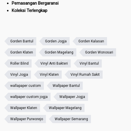
Pemasangan Bergaransi
Koleksi Terlengkap
Gorden Bantul
Gorden Jogja
Gorden Kalasan
Gorden Klaten
Gorden Magelang
Gorden Wonosari
Roller Blind
Vinyl Anti Bakteri
Vinyl Bantul
Vinyl Jogja
Vinyl Klaten
Vinyl Rumah Sakit
wallapaper custom
Wallpaper Bantul
wallpaper custom jogja
Wallpaper Jogja
Wallpaper Klaten
Wallpaper Magelang
Wallpaper Purworejo
Wallpaper Semarang