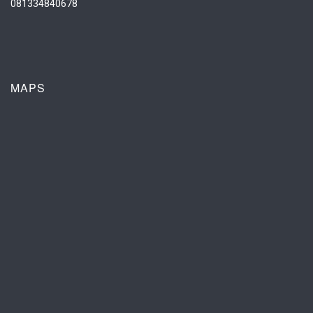
081334840678
MAPS