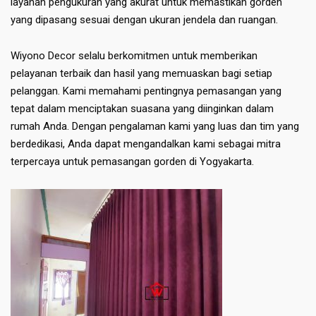
layanan pengukuran yang akurat untuk memastikan gorden
yang dipasang sesuai dengan ukuran jendela dan ruangan.
Wiyono Decor selalu berkomitmen untuk memberikan
pelayanan terbaik dan hasil yang memuaskan bagi setiap
pelanggan. Kami memahami pentingnya pemasangan yang
tepat dalam menciptakan suasana yang diinginkan dalam
rumah Anda. Dengan pengalaman kami yang luas dan tim yang
berdedikasi, Anda dapat mengandalkan kami sebagai mitra
terpercaya untuk pemasangan gorden di Yogyakarta.