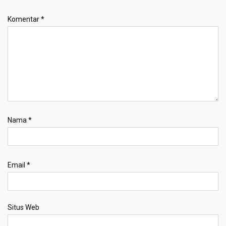
Komentar
*
Nama
*
Email
*
Situs Web