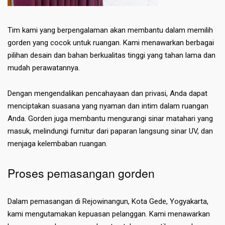
Tim kami yang berpengalaman akan membantu dalam memilih
gorden yang cocok untuk ruangan. Kami menawarkan berbagai
pilihan desain dan bahan berkualitas tinggi yang tahan lama dan
mudah perawatannya.
Dengan mengendalikan pencahayaan dan privasi, Anda dapat
menciptakan suasana yang nyaman dan intim dalam ruangan
Anda. Gorden juga membantu mengurangi sinar matahari yang
masuk, melindungi furnitur dari paparan langsung sinar UV, dan
menjaga kelembaban ruangan.
Proses pemasangan gorden
Dalam pemasangan di Rejowinangun, Kota Gede, Yogyakarta,
kami mengutamakan kepuasan pelanggan. Kami menawarkan