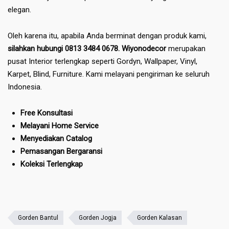
elegan.
Oleh karena itu, apabila Anda berminat dengan produk kami,
silahkan hubungi 0813 3484 0678. Wiyonodecor
merupakan
pusat Interior terlengkap seperti Gordyn, Wallpaper, Vinyl,
Karpet, Blind, Furniture. Kami melayani pengiriman ke seluruh
Indonesia.
Free Konsultasi
Melayani Home Service
Menyediakan Catalog
Pemasangan Bergaransi
Koleksi Terlengkap
Gorden Bantul
Gorden Jogja
Gorden Kalasan