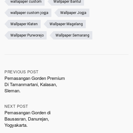
wallapaper custom
Wallpaper Bantul
wallpaper custom jogja
Wallpaper Jogja
Wallpaper Klaten
Wallpaper Magelang
Wallpaper Purworejo
Wallpaper Semarang
Post
PREVIOUS POST
Pemasangan Gorden Premium
navigation
Di Tamanmartani, Kalasan,
Sleman.
NEXT POST
Pemasangan Gorden di
Bausasran, Danurejan,
Yogyakarta.