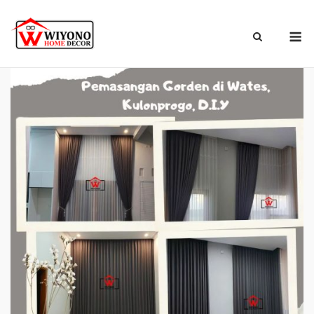
Skip
to
M
content
Beranda
»
Blog
»
Pemasangan Gorden di Wates, Kulonprogo.