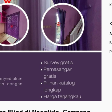
K
K
A
B
P
n Blind di Nogotirto, Gampang,