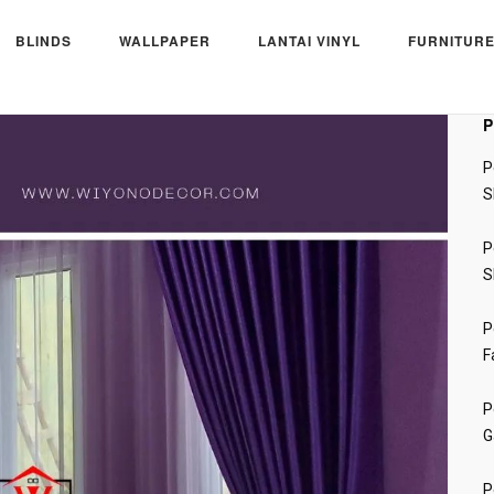
BLINDS
WALLPAPER
LANTAI VINYL
FURNITURE
ogotirto, Gampang, Sleman, Yogyakarta.
P
P
S
P
S
P
F
P
G
P