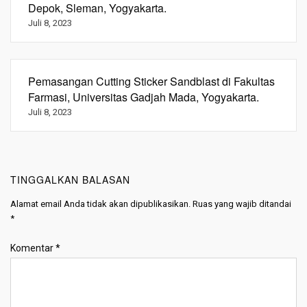
Depok, Sleman, Yogyakarta.
Juli 8, 2023
Pemasangan Cutting Sticker Sandblast di Fakultas
Farmasi, Universitas Gadjah Mada, Yogyakarta.
Juli 8, 2023
TINGGALKAN BALASAN
Alamat email Anda tidak akan dipublikasikan.
Ruas yang wajib ditandai
*
Komentar
*