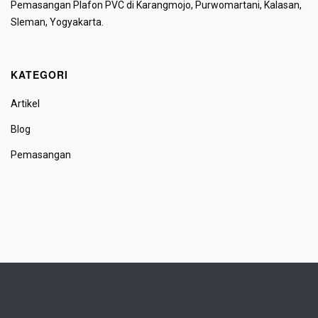
Pemasangan Plafon PVC di Karangmojo, Purwomartani, Kalasan,
Sleman, Yogyakarta.
KATEGORI
Artikel
Blog
Pemasangan