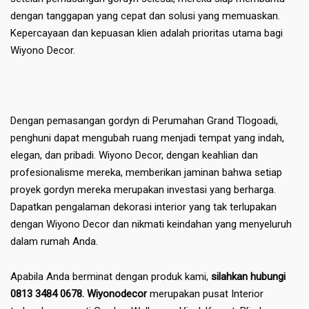
dengan tanggapan yang cepat dan solusi yang memuaskan.
Kepercayaan dan kepuasan klien adalah prioritas utama bagi
Wiyono Decor.
Dengan pemasangan gordyn di Perumahan Grand Tlogoadi,
penghuni dapat mengubah ruang menjadi tempat yang indah,
elegan, dan pribadi. Wiyono Decor, dengan keahlian dan
profesionalisme mereka, memberikan jaminan bahwa setiap
proyek gordyn mereka merupakan investasi yang berharga.
Dapatkan pengalaman dekorasi interior yang tak terlupakan
dengan Wiyono Decor dan nikmati keindahan yang menyeluruh
dalam rumah Anda.
Apabila Anda berminat dengan produk kami,
silahkan hubungi
0813 3484 0678. Wiyonodecor
merupakan pusat Interior