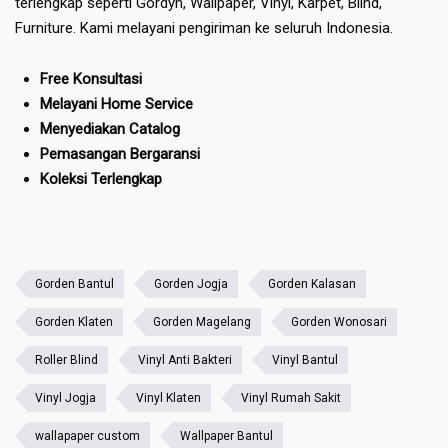
terlengkap seperti Gordyn, Wallpaper, Vinyl, Karpet, Blind,
Furniture. Kami melayani pengiriman ke seluruh Indonesia.
Free Konsultasi
Melayani Home Service
Menyediakan Catalog
Pemasangan Bergaransi
Koleksi Terlengkap
Gorden Bantul
Gorden Jogja
Gorden Kalasan
Gorden Klaten
Gorden Magelang
Gorden Wonosari
Roller Blind
Vinyl Anti Bakteri
Vinyl Bantul
Vinyl Jogja
Vinyl Klaten
Vinyl Rumah Sakit
wallapaper custom
Wallpaper Bantul