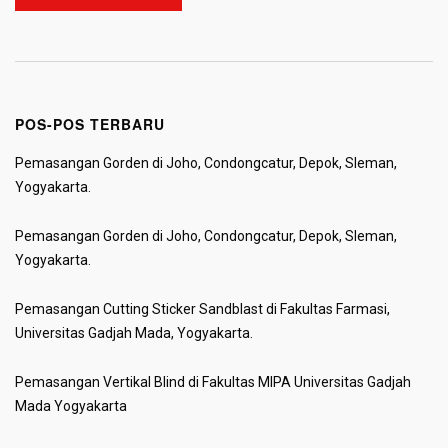
POS-POS TERBARU
Pemasangan Gorden di Joho, Condongcatur, Depok, Sleman,
Yogyakarta.
Pemasangan Gorden di Joho, Condongcatur, Depok, Sleman,
Yogyakarta.
Pemasangan Cutting Sticker Sandblast di Fakultas Farmasi,
Universitas Gadjah Mada, Yogyakarta.
Pemasangan Vertikal Blind di Fakultas MIPA Universitas Gadjah
Mada Yogyakarta