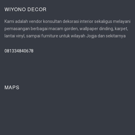
WIYONO DECOR
Kami adalah vendor konsultan dekorasi interior sekaligus melayani
pemasangan berbagai macam gorden, wallpaper dinding, karpet,
lantai vinyl, sampai furniture untuk wilayah Jogja dan sekitarnya
081334840678
MAPS