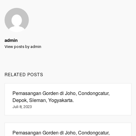
admin
View posts by admin
RELATED POSTS
Pemasangan Gorden di Joho, Condongcatur,
Depok, Sleman, Yogyakarta.
Juli 8, 2023
Pemasangan Gorden di Joho, Condongcatur,