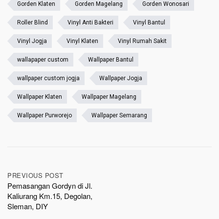
Gorden Klaten
Gorden Magelang
Gorden Wonosari
Roller Blind
Vinyl Anti Bakteri
Vinyl Bantul
Vinyl Jogja
Vinyl Klaten
Vinyl Rumah Sakit
wallapaper custom
Wallpaper Bantul
wallpaper custom jogja
Wallpaper Jogja
Wallpaper Klaten
Wallpaper Magelang
Wallpaper Purworejo
Wallpaper Semarang
Post
PREVIOUS POST
Pemasangan Gordyn di Jl.
navigation
Kaliurang Km.15, Degolan,
Sleman, DIY