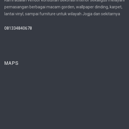
Kami adalah vendor konsultan dekorasi interior sekaligus melayani
pemasangan berbagai macam gorden, wallpaper dinding, karpet,
lantai vinyl, sampai furniture untuk wilayah Jogja dan sekitarnya
081334840678
MAPS