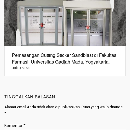
Pemasangan Cutting Sticker Sandblast di Fakultas
Farmasi, Universitas Gadjah Mada, Yogyakarta.
Juli 8, 2023
TINGGALKAN BALASAN
Alamat email Anda tidak akan dipublikasikan.
Ruas yang wajib ditandai
*
Komentar
*