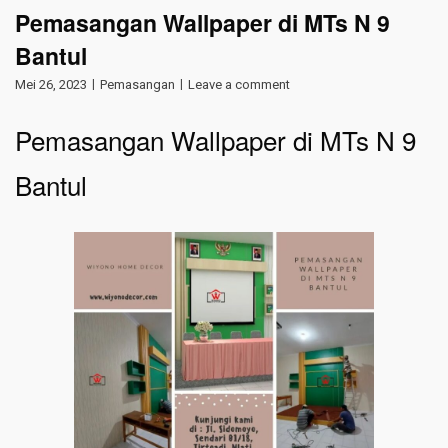
Pemasangan Wallpaper di MTs N 9
Bantul
Mei 26, 2023
Pemasangan
Leave a comment
Pemasangan Wallpaper di MTs N 9
Bantul