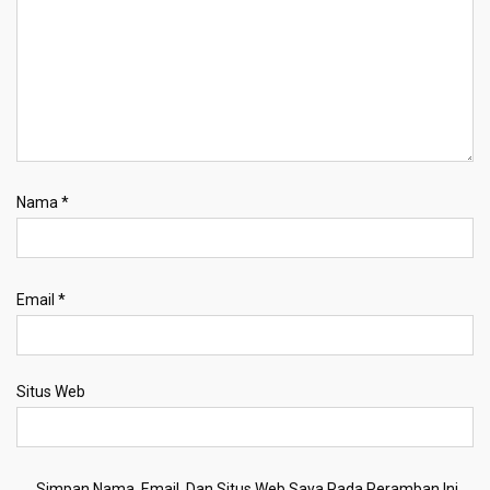
Nama
*
Email
*
Situs Web
Simpan Nama, Email, Dan Situs Web Saya Pada Peramban Ini