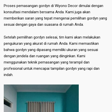
Proses pemasangan gordyn di Wiyono Decor dimulai dengan
konsultasi mendalam bersama Anda. Kami juga akan
memberikan saran yang tepat mengenai pemilihan gordyn yang
sesuai dengan gaya dan suasana di rumah Anda.
Setelah pemilihan gordyn selesai, tim kami akan melakukan
pengukuran yang akurat di rumah Anda. Kami memastikan
bahwa gordyn yang dipasang memiliki ukuran yang sesuai
dengan jendela dan ruangan yang diinginkan. Kami
menggunakan teknik pemasangan yang terampil dan
profesional untuk mencapai tampilan gordyn yang rapi dan
indah.