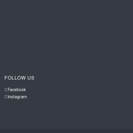
FOLLOW US
Facebook
Instagram