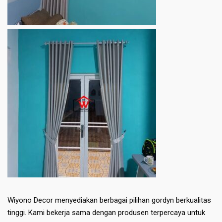
Wiyono Decor menyediakan berbagai pilihan gordyn berkualitas
tinggi. Kami bekerja sama dengan produsen terpercaya untuk