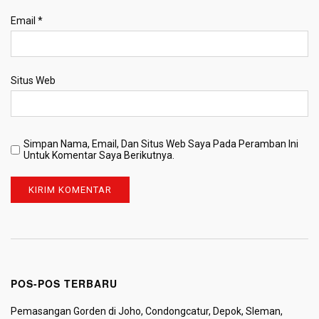
Email
*
Situs Web
Simpan Nama, Email, Dan Situs Web Saya Pada Peramban Ini
Untuk Komentar Saya Berikutnya.
POS-POS TERBARU
Pemasangan Gorden di Joho, Condongcatur, Depok, Sleman,