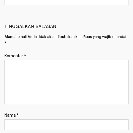
TINGGALKAN BALASAN
Alamat email Anda tidak akan dipublikasikan.
Ruas yang wajib ditandai
*
Komentar
*
Nama
*