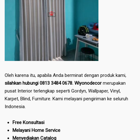
Oleh karena itu, apabila Anda berminat dengan produk kami,
silahkan hubungi 0813 3484 0678. Wiyonodecor
merupakan
pusat Interior terlengkap seperti Gordyn, Wallpaper, Vinyl,
Karpet, Blind, Furniture. Kami melayani pengiriman ke seluruh
Indonesia.
Free Konsultasi
Melayani Home Service
Menyediakan Catalog