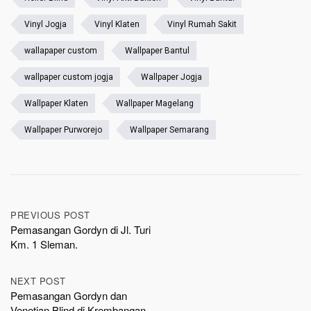
Vinyl Jogja
Vinyl Klaten
Vinyl Rumah Sakit
wallapaper custom
Wallpaper Bantul
wallpaper custom jogja
Wallpaper Jogja
Wallpaper Klaten
Wallpaper Magelang
Wallpaper Purworejo
Wallpaper Semarang
Post
PREVIOUS POST
Pemasangan Gordyn di Jl. Turi
navigation
Km. 1 Sleman.
NEXT POST
Pemasangan Gordyn dan
Venetian Blind di Krembangan,