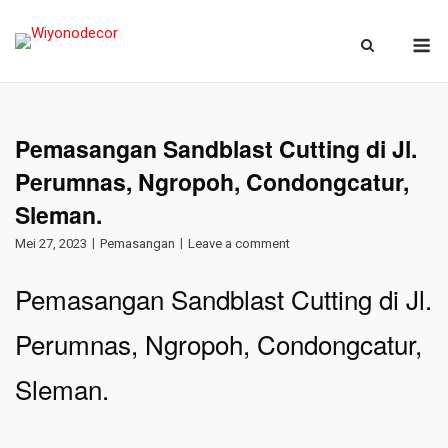
Skip
M
to
Beranda
»
Blog
»
Pemasangan Sandblast Cutting di Jl. Perumnas,
content
Ngropoh, Condongcatur, Sleman.
Pemasangan Sandblast Cutting di Jl.
Perumnas, Ngropoh, Condongcatur,
Sleman.
Mei 27, 2023
Pemasangan
Leave a comment
Pemasangan Sandblast Cutting di Jl.
Perumnas, Ngropoh, Condongcatur,
Sleman.