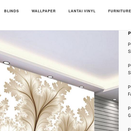
BLINDS
WALLPAPER
LANTAI VINYL
FURNITURE
g
P
P
S
P
S
P
F
P
G
P