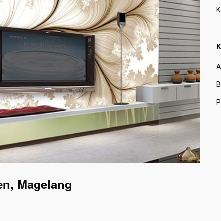
K
K
A
B
P
en, Magelang